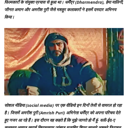
फिल्मकारों के संयुक्त प्रयास से हुआ था। धर्मेंद्र (Dharmendra), हेमा मालिनी,
जीनत अमान और अमरीश पुरी जैसे मशहूर कलाकारों ने इसमें दमदार अभिनय
किया।
सोशल मीडिया (social media) पर एक वीडियो इन दिनों तेजी से वायरल हो रहा
है। जिसमें अमरीश पुरी (Amrish Puri) अभिनेता धर्मेंद्र को अपना परिचय देते
हुए नजर आ रहे हैं। इस दौरान वह कहते हैं कि मुझे जानते हो मैं हूं- वली-ईद-ए
सल्तनत आवाज खुदाई खिदमतगार जांबाज मुजाहिद शिफा सालारे लश्करे फिदाइन