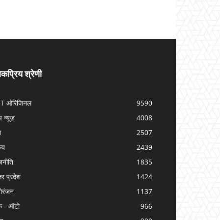
कप्रिय श्रेणी
IT ओरिजिनल
9590
प न्यूज़
4008
श
2507
ज्य
2439
जनीति
1835
तर प्रदेश
1424
ोरंजन
1137
क - ऑटो
966