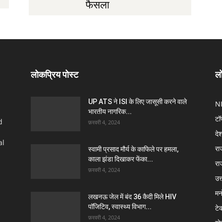
फैसला
लोकप्रिय पोस्ट
लो
UP ATS ने ISI के लिए जासूसी करने वाले
N
भारतीय नागरिक...
टॉ
d
फ़रवरी 4, 2024
दे
al
रा
स्वामी प्रसाद मौर्य के काफिले पर हमला,
काला झंडा दिखाकर फेंका...
रा
फ़रवरी 4, 2024
उत्
मन
लखनऊ जेल में बंद 36 कैदी मिले HIV
पॉजिटिव, स्वास्थ्य विभाग...
टे
फ़रवरी 4, 2024