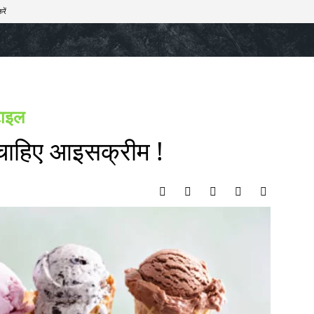
रें
खेल
टेक – ऑटो
राज्य
मनोरंजन
लाइफस्टाइल
टाइल
 चाहिए आइसक्रीम !