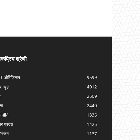
कप्रिय श्रेणी
IT ओरिजिनल
9599
प न्यूज़
4012
श
2509
ज्य
2440
जनीति
1836
तर प्रदेश
1425
ोरंजन
1137