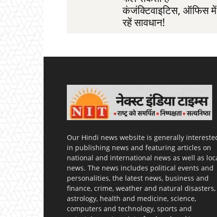
कंजंक्टिवाइटिस, ऑफिस में
रहें सावधान!
Our Hindi news website is generally intereste
in publishing news and featuring articles on
national and international news as well as loc
news. The news includes political events and
personalities, the latest news, business and
finance, crime, weather and natural disasters,
astrology, health and medicine, science,
computers and technology, sports and