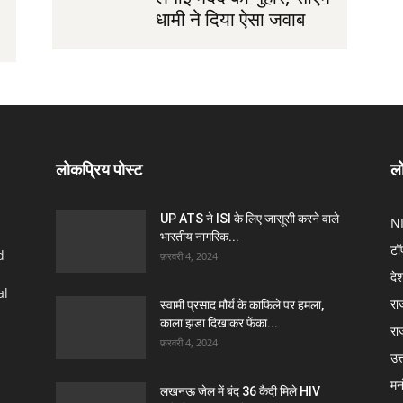
धामी ने दिया ऐसा जवाब
लोकप्रिय पोस्ट
लो
UP ATS ने ISI के लिए जासूसी करने वाले
N
भारतीय नागरिक...
टॉ
d
फ़रवरी 4, 2024
दे
al
रा
स्वामी प्रसाद मौर्य के काफिले पर हमला,
काला झंडा दिखाकर फेंका...
रा
फ़रवरी 4, 2024
उत्
मन
लखनऊ जेल में बंद 36 कैदी मिले HIV