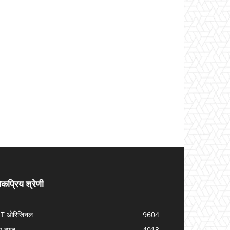
कप्रिय श्रेणी
IT ओरिजिनल
9604
प न्यूज़
4013