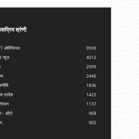
कप्रिय श्रेणी
IT ओरिजिनल
9599
प न्यूज़
4012
श
2509
ज्य
2440
जनीति
1836
तर प्रदेश
1425
ोरंजन
1137
क - ऑटो
968
ल
902