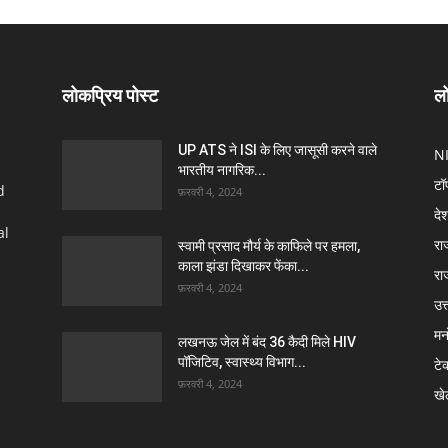
लोकप्रिय पोस्ट
लो
UP ATS ने ISI के लिए जासूसी करने वाले
N
भारतीय नागरिक...
टॉ
d
फ़रवरी 4, 2024
दे
al
रा
स्वामी प्रसाद मौर्य के काफिले पर हमला,
काला झंडा दिखाकर फेंका...
रा
फ़रवरी 4, 2024
उत्
मन
लखनऊ जेल में बंद 36 कैदी मिले HIV
पॉजिटिव, स्वास्थ्य विभाग...
टे
फ़रवरी 4, 2024
खे