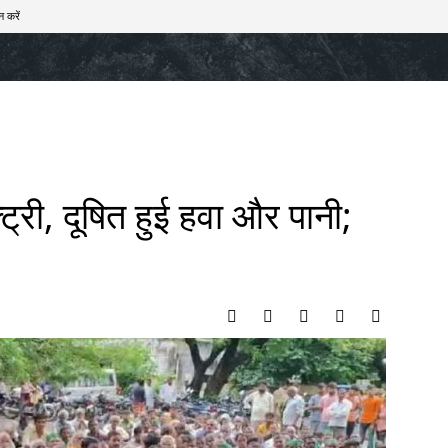
न करें
खेल
टेक – ऑटो
राज्य
मनोरंजन
लाइफस्टाइल
्ट्री, दूषित हुई हवा और पानी;