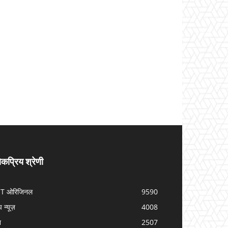
कप्रिय श्रेणी
IT ओरिजिनल
9590
प न्यूज़
4008
श
2507