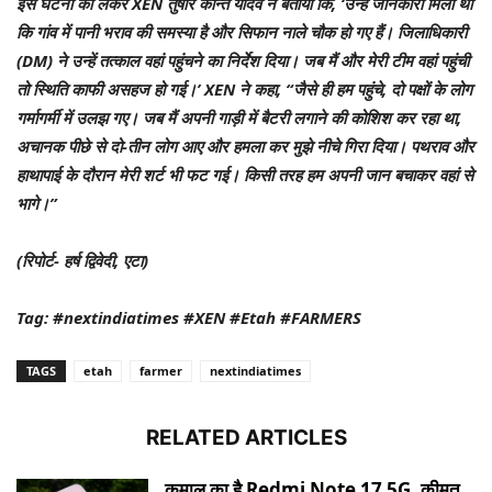
इस घटना को लेकर XEN तुषार कान्त यादव ने बताया कि, ‘उन्हें जानकारी मिली थी
कि गांव में पानी भराव की समस्या है और सिफान नाले चौक हो गए हैं। जिलाधिकारी
(DM) ने उन्हें तत्काल वहां पहुंचने का निर्देश दिया। जब मैं और मेरी टीम वहां पहुंची
तो स्थिति काफी असहज हो गई।’ XEN ने कहा, “जैसे ही हम पहुंचे, दो पक्षों के लोग
गर्मागर्मी में उलझ गए। जब मैं अपनी गाड़ी में बैटरी लगाने की कोशिश कर रहा था,
अचानक पीछे से दो-तीन लोग आए और हमला कर मुझे नीचे गिरा दिया। पथराव और
हाथापाई के दौरान मेरी शर्ट भी फट गई। किसी तरह हम अपनी जान बचाकर वहां से
भागे।”
(रिपोर्ट- हर्ष द्विवेदी, एटा)
Tag: #nextindiatimes #XEN #Etah #FARMERS
TAGS
etah
farmer
nextindiatimes
RELATED ARTICLES
कमाल का है Redmi Note 17 5G, कीमत