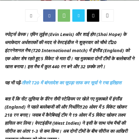
स्पोर्ट्स डेस्क।
एविन लुईस (Evin Lewis) और शाई होप (Shai Hope) के
धमाकेदार अर्धशतकों की मदद से वेस्‍टइंडीज ने शुक्रवार को चौथे टी20
इंटरनेशनल मैच (T20 International match) में इंग्‍लैंड (England) को
एक ओवर शेष रहते हुए 5 विकेट से मात दी। यह मुकाबला दोनों टीमों के बल्‍लेबाजों ने
खास बनाया। इस मैच में कुल 440 रन बने और 32 छक्‍के लगे।
यह भी पढ़ें-
तीसरे T20 में बांग्लादेश का सूपड़ा साफ कर सूर्या ने रचा इतिहास
बता दें कि सेंट लूसिया के डैरेन सैमी स्‍टेडियम पर खेले गए मुकाबले में इंग्‍लैंड
(England) ने पहले बल्‍लेबाजी की और निर्धारित 20 ओवर में 5 विकेट खोकर
218 रन बनाए। जवाब में कैरेबियाई टीम ने 19 ओवर में 5 विकेट खोकर लक्ष्‍य
हासिल कर लिया। वेस्‍टइंडीज (West Indies) ने इसी के साथ पांच मैचों की
सीरीज का अंतर 1-3 से कम किया। अब दोनों टीमों के बीच सीरीज का आखिरी