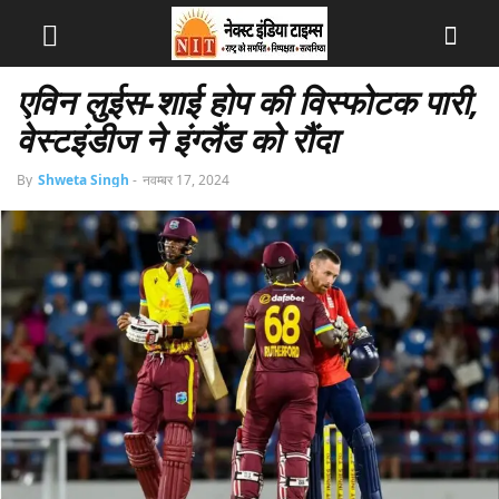
एविन लुईस-शाई होप की विस्फोटक पारी,
वेस्टइंडीज ने इंग्लैंड को रौंदा
By
Shweta Singh
-
नवम्बर 17, 2024