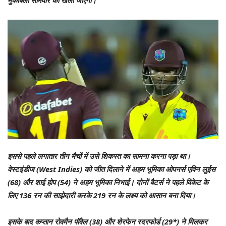
मुकाबला सोमवार को खेला जाएगा।
इससे पहले लगातार तीन मैचों में उसे शिकस्‍त का सामना करना पड़ा था।
वेस्‍टइंडीज (West Indies) को जीत दिलाने में अहम भूमिका ओपनर्स एविन लुईस
(68) और शाई होप (54) ने अहम भूमिका निभाई। दोनों बैटर्स ने पहले विकेट के
लिए 136 रन की साझेदारी करके 219 रन के लक्ष्‍य को आसान बना दिया।
इसके बाद कप्‍तान रोवमैन पॉवेल (38) और शेरफेन रदरफोर्ड (29*) ने मिलकर