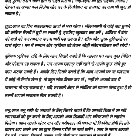
कोई पुरानी टेंशन खत्म होने से राहत मिलेगी। भाई-बहनों का पूरा सहयोग मिलेगा।
मेहनत का अच्छा फल मिलेगा और घर के रिनोवेशन या सजावट का काम भी शुरू हो
सकता है।
तुला
:आज का दिन सकारात्मक ऊर्जा से भरा रहेगा। जीवनसाथी से कोई बात छुपाने
की कोशिश रिश्तों में दूरी ला सकती है, इसलिए खुलकर बात करें। ऑफिस में बॉस
की बातों को नजरअंदाज करना भारी पड़ सकता है। शौक और सुख-सुविधाओं पर
खर्च बढ़ेगा। मन में सम्मान और प्रतिष्ठा को लेकर थोड़ी संवेदनशीलता बनी रहेगी।
वृश्चिक
:वृश्चिक राशि के लिए आज सितारे कहते हैं कि आपका मन आज कुछ चिंतित
और परेशान रह सकता है। मन आपक एकाग्र नहीं रहने से आपके कुछ सोचे हुए
काम अटक सकते हैं। आपके लिए सितारे बताते हैं कि आज आपको घर या व्यवसाय
में कोई भी निर्णय लेना है, तो बहुत सोच-विचार कर लें। नहीं तो आपको बाद में
पछताना भी पड़ सकता है। यदि सरकारी क्षेत्र से संबंधित को मामला फंसा हुआ है तो
उसमें आपको सफलता मिल सकती है।
धनु
:आज धनु राशि के जातकों के लिए सितारे बताते हैं कि आपकी शिक्षा में आ रही
समस्याओं को दूर करने के लिए आपको आज शिक्षकों और वरिष्ठजनों से सहयोग
मिलेगा। आज आपके अंदर दान और परोपकार की भावना भी विकसित होगी जिसके
कारण आप अपने धन का कुछ हिस्सा गरीबों पर खर्च करेंगे। शाम के समय आपको
पेट दर्द, थकान, सिरदर्द, बुखार आदि जैसी कुछ समस्याएं हो सकती हैं।