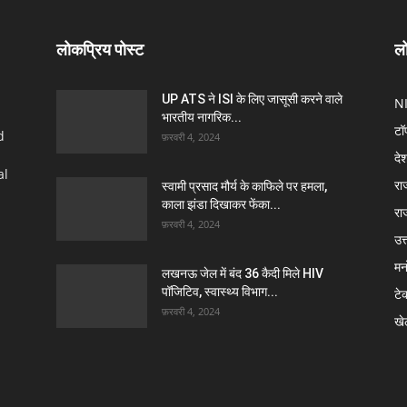
लोकप्रिय पोस्ट
लो
UP ATS ने ISI के लिए जासूसी करने वाले
N
भारतीय नागरिक...
टॉ
d
फ़रवरी 4, 2024
दे
al
रा
स्वामी प्रसाद मौर्य के काफिले पर हमला,
काला झंडा दिखाकर फेंका...
रा
फ़रवरी 4, 2024
उत्
मन
लखनऊ जेल में बंद 36 कैदी मिले HIV
पॉजिटिव, स्वास्थ्य विभाग...
टे
फ़रवरी 4, 2024
खे