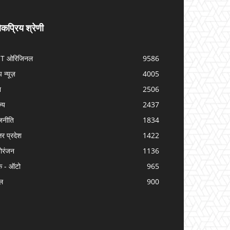
कप्रिय श्रेणी
IT ओरिजिनल
9586
प न्यूज़
4005
श
2506
ज्य
2437
जनीति
1834
तर प्रदेश
1422
ोरंजन
1136
क - ऑटो
965
ल
900