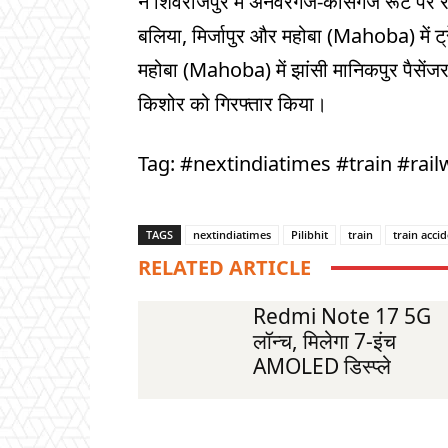
ने शिवराजपुर में अनवरगंज-कासगंज रूट पर 
बलिया, मिर्जापुर और महोबा (Mahoba) में ट
महोबा (Mahoba) में झांसी मानिकपुर पैसेंजर
किशोर को गिरफ्तार किया।
Tag: #nextindiatimes #train #railw
TAGS
nextindiatimes
Pilibhit
train
train acci
RELATED ARTICLE
Redmi Note 17 5G
लॉन्च, मिलेगा 7-इंच
AMOLED डिस्प्ले