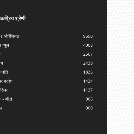
कप्रिय श्रेणी
IT ओरिजिनल
9590
प न्यूज़
4008
श
2507
ज्य
2439
जनीति
1835
तर प्रदेश
1424
ोरंजन
1137
क - ऑटो
966
ल
900