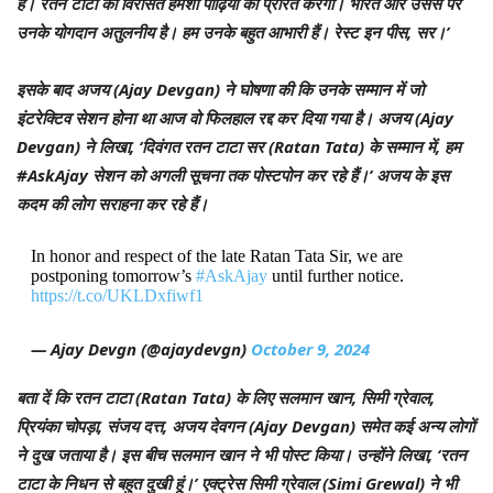
है। रतन टाटा की विरासत हमेशा पीढ़ियों को प्रेरित करेगी। भारत और उससे परे
उनके योगदान अतुलनीय है। हम उनके बहुत आभारी हैं। रेस्ट इन पीस, सर।’
इसके बाद अजय (Ajay Devgan) ने घोषणा की कि उनके सम्मान में जो
इंटरेक्टिव सेशन होना था आज वो फिलहाल रद्द कर दिया गया है। अजय (Ajay
Devgan) ने लिखा, ‘दिवंगत रतन टाटा सर (Ratan Tata) के सम्मान में, हम
#AskAjay सेशन को अगली सूचना तक पोस्टपोन कर रहे हैं।’ अजय के इस
कदम की लोग सराहना कर रहे हैं।
In honor and respect of the late Ratan Tata Sir, we are
postponing tomorrow’s
#AskAjay
until further notice.
https://t.co/UKLDxfiwf1
— Ajay Devgn (@ajaydevgn)
October 9, 2024
बता दें कि रतन टाटा (Ratan Tata) के लिए सलमान खान, सिमी ग्रेवाल,
प्रियंका चोपड़ा, संजय दत्त, अजय देवगन (Ajay Devgan) समेत कई अन्य लोगों
ने दुख जताया है। इस बीच सलमान खान ने भी पोस्ट किया। उन्होंने लिखा, ‘रतन
टाटा के निधन से बहुत दुखी हूं।’ एक्ट्रेस सिमी ग्रेवाल (Simi Grewal) ने भी