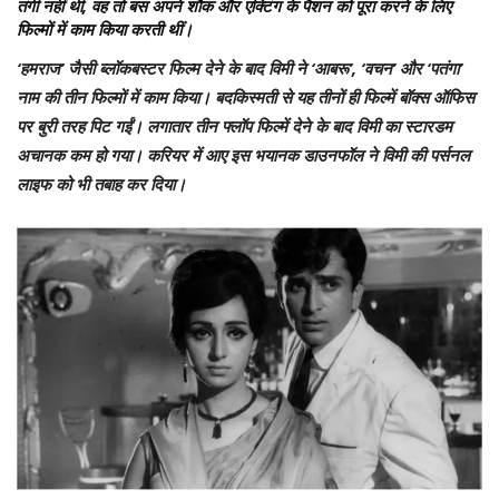
तंगी नहीं थी, वह तो बस अपने शौक और एक्टिंग के पैशन को पूरा करने के लिए
फिल्मों में काम किया करती थीं।
‘हमराज’ जैसी ब्लॉकबस्टर फिल्म देने के बाद विमी ने ‘आबरू’, ‘वचन’ और ‘पतंगा’
नाम की तीन फिल्मों में काम किया। बदकिस्मती से यह तीनों ही फिल्में बॉक्स ऑफिस
पर बुरी तरह पिट गईं। लगातार तीन फ्लॉप फिल्में देने के बाद विमी का स्टारडम
अचानक कम हो गया। करियर में आए इस भयानक डाउनफॉल ने विमी की पर्सनल
लाइफ को भी तबाह कर दिया।