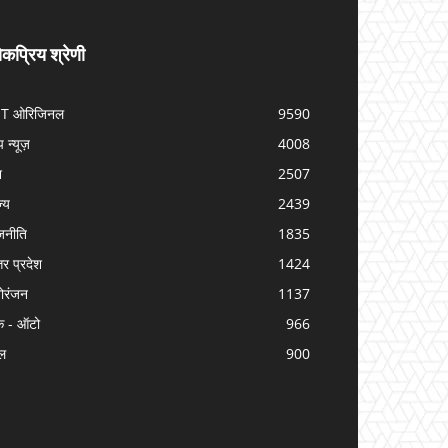
कप्रिय श्रेणी
IT ओरिजिनल
9590
प न्यूज़
4008
श
2507
ज्य
2439
जनीति
1835
तर प्रदेश
1424
ोरंजन
1137
क - ऑटो
966
ल
900