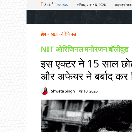
C
31.6
Lucknow
शनिवार, अगस्त 8, 2026
साइन इन/ ज्वाइ
होम
टॉप न्यूज़
अपराध
चुनाव
शिक्षा
होम
NIT ओरिजिनल
NIT ओरिजिनल
मनोरंजन
बॉलीवुड
इस एक्टर ने 15 साल छोटी
और अफेयर ने बर्बाद कर
Shweta Singh
मई 10, 2026