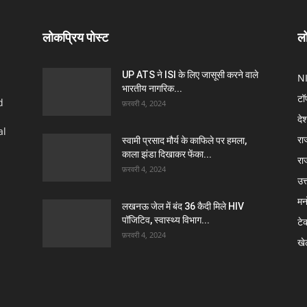
लोकप्रिय पोस्ट
लो
UP ATS ने ISI के लिए जासूसी करने वाले
N
भारतीय नागरिक...
टॉ
d
फ़रवरी 4, 2024
दे
al
रा
स्वामी प्रसाद मौर्य के काफिले पर हमला,
काला झंडा दिखाकर फेंका...
रा
फ़रवरी 4, 2024
उत्
मन
लखनऊ जेल में बंद 36 कैदी मिले HIV
पॉजिटिव, स्वास्थ्य विभाग...
टे
फ़रवरी 4, 2024
खे