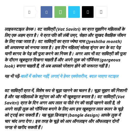
लाइफस्टाइल डेस्क।
वट सावित्री (Vat Savitri) का व्रत सुहागिन महिलाओं के
लिए एक अहम व्रत है। ये व्रत पति की लंबी उम्र, सेहत और सुखद वैवाहिक जीवन
के लिए रखा जाता है। वट सावित्री का व्रत ज्येष्ठ मास (Jyeshtha month)
की अमावस्या को मनाया जाता है। इस दिन महिलाएं सोलह शृंगार कर के वट पेड़
यानी बरगद के पेड़ की पूजा करने का नियम है। अगर आप भी वट सावित्री की पूजा
के दौरान खूबसूरत दिखना चाहती हैं और अपने लुक को गॉर्जियस (gorgeous
look) बनाना चाहती हैं, तो अब आपको परेशान होने की जरूरत नहीं है।
यह भी पढ़ें-
बालों में क्लेचर नहीं; लगाएं ये हेयर एक्सेसरीज, बदल जाएगा स्टाइल
वट सावित्री व्रत में, विशेष रूप से चूड़ा पहनने का चलन है। चूड़ा सुहाग की निशानी
है और यह महिलाओं के श्रृंगार को और भी खूबसूरत बनाता है। वट सावित्री (Vat
Savitri) व्रत के दिन अगर आप लाल या पीले रंग की साड़ी पहनने वाली है, तो
अपने साड़ी लुक को गॉर्जियस बनाने के लिए आप इस खूबसूरत लाल कलर के चूड़े
को ट्राई कर सकती हैं। यह चूड़ा डिजाइन (bangle design) आपके लुक में
चार चांद लगा देगा। इस तरह के चूड़े को आप ऑनलाइन और ऑफलाइन दोनों
जगह से खरीद सकती हैं।