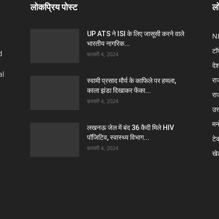
लोकप्रिय पोस्ट
लो
UP ATS ने ISI के लिए जासूसी करने वाले
N
भारतीय नागरिक...
टॉ
d
फ़रवरी 4, 2024
दे
al
रा
स्वामी प्रसाद मौर्य के काफिले पर हमला,
काला झंडा दिखाकर फेंका...
रा
फ़रवरी 4, 2024
उत्
मन
लखनऊ जेल में बंद 36 कैदी मिले HIV
पॉजिटिव, स्वास्थ्य विभाग...
टे
फ़रवरी 4, 2024
खे