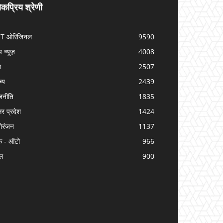
कप्रिय श्रेणी
IT ओरिजिनल
9590
प न्यूज़
4008
श
2507
ज्य
2439
जनीति
1835
तर प्रदेश
1424
ोरंजन
1137
क - ऑटो
966
ल
900