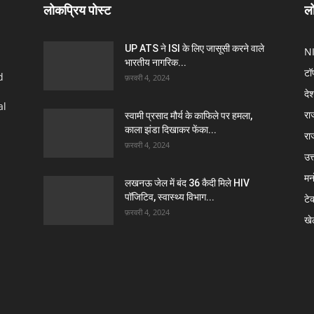
लोकप्रिय पोस्ट
लो
UP ATS ने ISI के लिए जासूसी करने वाले
N
भारतीय नागरिक...
टॉ
d
फ़रवरी 4, 2024
दे
al
रा
स्वामी प्रसाद मौर्य के काफिले पर हमला,
काला झंडा दिखाकर फेंका...
रा
फ़रवरी 4, 2024
उत्
मन
लखनऊ जेल में बंद 36 कैदी मिले HIV
पॉजिटिव, स्वास्थ्य विभाग...
टे
फ़रवरी 4, 2024
खे