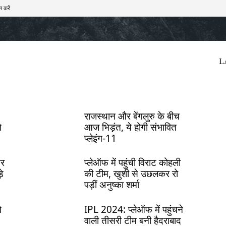
न करें
खेल
टेक – ऑटो
राज्य
मनोरंजन
लाइफस्टाइल
L
राजस्थान और बेंगलुरु के बीच
े
आज भिड़ंत, ये होगी संभावित
प्लेइंग-11
यर
प्लेऑफ में पहुंची विराट कोहली
़े
की टीम, खुशी से उछलकर रो
पड़ीं अनुष्का शर्मा
े
IPL 2024: प्लेऑफ में पहुंचने
वाली तीसरी टीम बनी हैदराबाद