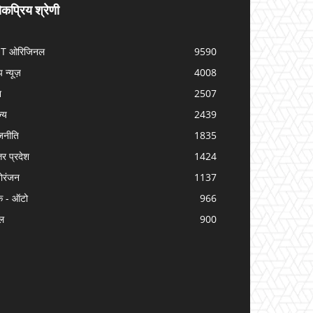
कप्रिय श्रेणी
IT ओरिजिनल
9590
प न्यूज़
4008
श
2507
ज्य
2439
जनीति
1835
तर प्रदेश
1424
ोरंजन
1137
क - ऑटो
966
ल
900