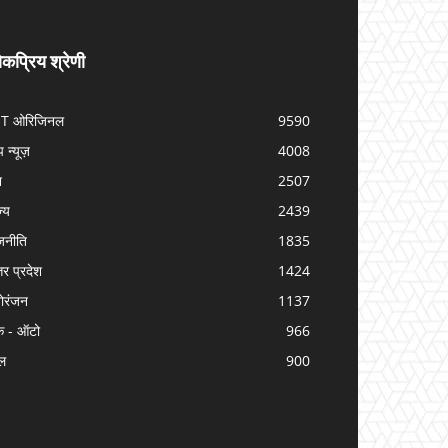
कप्रिय श्रेणी
IT ओरिजिनल
9590
प न्यूज़
4008
श
2507
ज्य
2439
जनीति
1835
तर प्रदेश
1424
ोरंजन
1137
क - ऑटो
966
ल
900