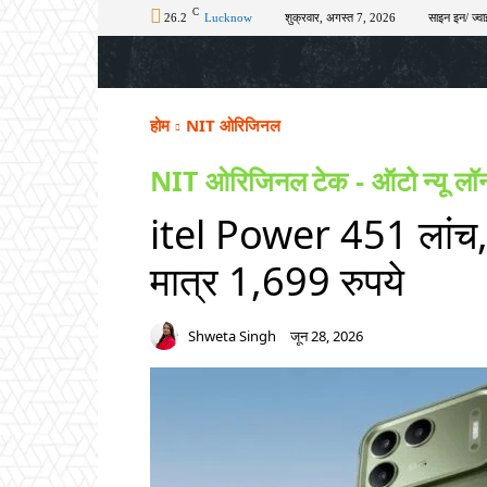
C
26.2
Lucknow
शुक्रवार, अगस्त 7, 2026
साइन इन/ ज्वा
होम
टॉप न्यूज़
अपराध
चुनाव
शिक्षा
होम
NIT ओरिजिनल
NIT ओरिजिनल
टेक - ऑटो
न्यू लॉ
itel Power 451 लांच
मात्र 1,699 रुपये
Shweta Singh
जून 28, 2026