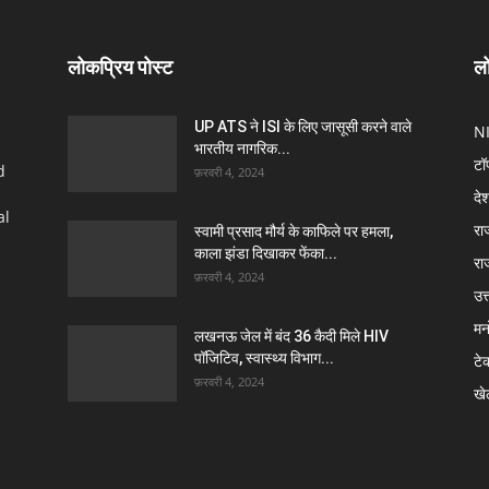
लोकप्रिय पोस्ट
लो
UP ATS ने ISI के लिए जासूसी करने वाले
N
भारतीय नागरिक...
टॉ
d
फ़रवरी 4, 2024
दे
al
रा
स्वामी प्रसाद मौर्य के काफिले पर हमला,
काला झंडा दिखाकर फेंका...
रा
फ़रवरी 4, 2024
उत्
मन
लखनऊ जेल में बंद 36 कैदी मिले HIV
पॉजिटिव, स्वास्थ्य विभाग...
टे
फ़रवरी 4, 2024
खे