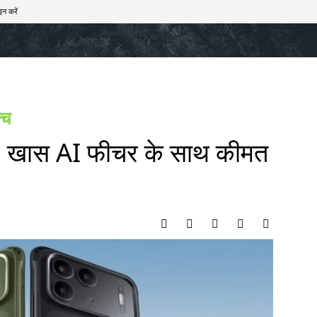
इन करें
खेल
टेक – ऑटो
राज्य
मनोरंजन
लाइफस्टाइल
न्च
, खास AI फीचर के साथ कीमत