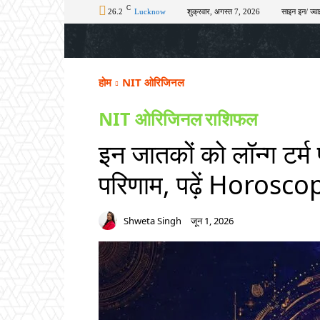
C
26.2
Lucknow
शुक्रवार, अगस्त 7, 2026
साइन इन/ ज्वा
होम
टॉप न्यूज़
अपराध
चुनाव
शिक्षा
होम
NIT ओरिजिनल
NIT ओरिजिनल
राशिफल
इन जातकों को लॉन्ग टर्म प
परिणाम, पढ़ें Horosco
Shweta Singh
जून 1, 2026