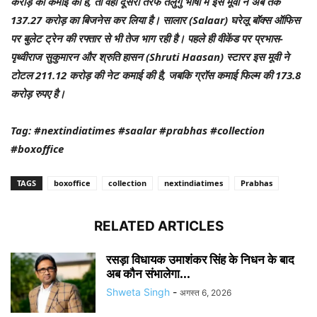
करोड़ की कमाई की है, तो वहीं दूसरी तरफ तेलुगु भाषा में इस मूवी ने अब तक
137.27 करोड़ का बिजनेस कर लिया है। सालार (Salaar) घरेलू बॉक्स ऑफिस
पर बुलेट ट्रेन की रफ्तार से भी तेज भाग रही है। पहले ही वीकेंड पर प्रभास-
पृथ्वीराज सुकुमारन और श्रुति हासन (Shruti Haasan) स्टारर इस मूवी ने
टोटल 211.12 करोड़ की नेट कमाई की है, जबकि ग्रॉस कमाई फिल्म की 173.8
करोड़ रुपए है।
Tag: #nextindiatimes #saalar #prabhas #collection
#boxoffice
TAGS
boxoffice
collection
nextindiatimes
Prabhas
RELATED ARTICLES
रसड़ा विधायक उमाशंकर सिंह के निधन के बाद
अब कौन संभालेगा...
Shweta Singh
-
अगस्त 6, 2026