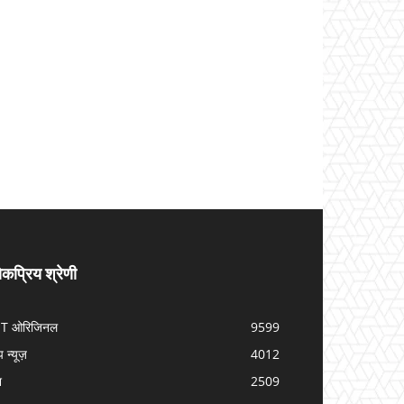
कप्रिय श्रेणी
IT ओरिजिनल
9599
प न्यूज़
4012
श
2509