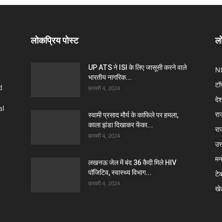
लोकप्रिय पोस्ट
लो
UP ATS ने ISI के लिए जासूसी करने वाले
N
भारतीय नागरिक...
टॉ
d
फ़रवरी 4, 2024
दे
al
रा
स्वामी प्रसाद मौर्य के काफिले पर हमला,
काला झंडा दिखाकर फेंका...
रा
फ़रवरी 4, 2024
उत्
मन
लखनऊ जेल में बंद 36 कैदी मिले HIV
पॉजिटिव, स्वास्थ्य विभाग...
टे
फ़रवरी 4, 2024
खे