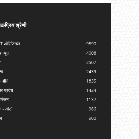
कप्रिय श्रेणी
IT ओरिजिनल
9590
प न्यूज़
4008
श
2507
ज्य
2439
जनीति
1835
तर प्रदेश
1424
ोरंजन
1137
क - ऑटो
966
ल
900