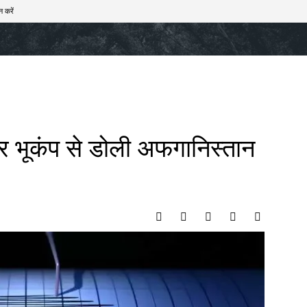
न करें
खेल
टेक – ऑटो
राज्य
मनोरंजन
लाइफस्टाइल
ार भूकंप से डोली अफगानिस्तान