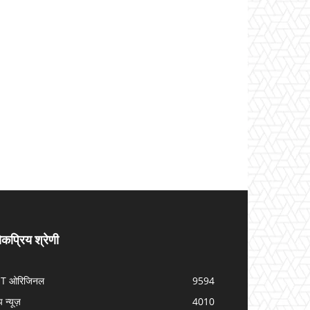
कप्रिय श्रेणी
IT ओरिजिनल
9594
प न्यूज़
4010